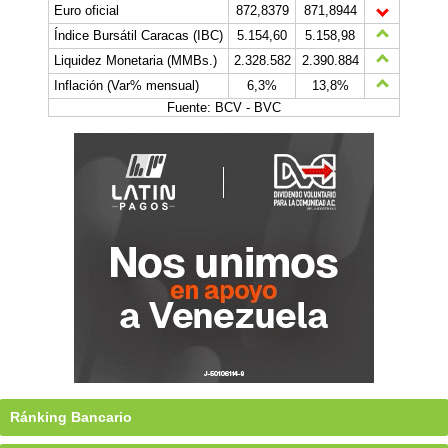
Euro oficial
872,8379
871,8944
Índice Bursátil Caracas (IBC)
5.154,60
5.158,98
Liquidez Monetaria (MMBs.)
2.328.582
2.390.884
Inflación (Var% mensual)
6,3%
13,8%
Fuente: BCV - BVC
Ránking Bancario