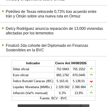
Petróleo de Texas retrocede 0,73% tras acuerdo entre
Irán y Omán sobre una nueva ruta en Ormuz
Delcy Rodríguez anuncia reparación de 13.000 viviendas
afectadas por los terremotos
Finalizó 2da cohorte del Diplomado en Finanzas
Sostenibles en la BVC
Indicador
Cierre Ant
04/08/2026
Dólar oficial
752.0943
755.1552
Euro oficial
865,1792
870,0445
Índice Bursátil Caracas (IBC)
5.163,41
5.138,01
Liquidez Monetaria (MMBs.)
2.328.582
2.390.884
Inflación (Var% mensual)
6,3%
13,8%
Fuente: BCV - BVC