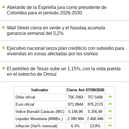
Abelardo de la Espriella jura como presidente de
Colombia para el periodo 2026-2030
Wall Street cierra en verde y el Nasdaq acumula
ganancia semanal del 5,2%
Ejecutivo nacional lanza plan crediticio con subsidio para
viviendas en zonas afectadas por los sismos
El petróleo de Texas sube un 1,15%, con la vista puesta
en el estrecho de Ormuz
Indicador
Cierre Ant
07/08/2026
Dólar oficial
756.7083
757.5406
Euro oficial
871,8944
875,2170
Índice Bursátil Caracas (IBC)
5.158,98
5.256,49
Liquidez Monetaria (MMBs.)
2.390.884
2.466.946
Inflación (Var% mensual)
6,3%
13,8%