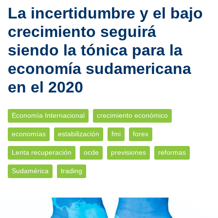
La incertidumbre y el bajo
crecimiento seguirá
siendo la tónica para la
economía sudamericana
en el 2020
Economía Internacional
crecimiento económico
economías
estabilización
fmi
forex
Lenta recuperación
ocde
previsiones
reformas
Sudamérica
trading