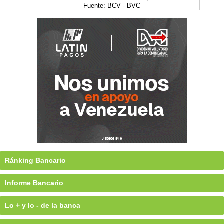
Fuente: BCV - BVC
Ránking Bancario
Informe Bancario
Lo + y lo - de la banca