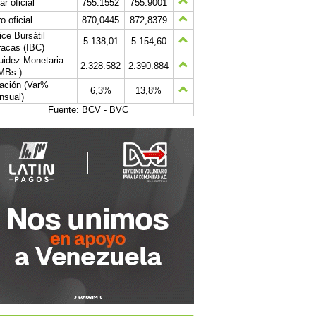
ar oficial
755.1552
755.9001
o oficial
870,0445
872,8379
ice Bursátil
5.138,01
5.154,60
acas (IBC)
uidez Monetaria
2.328.582
2.390.884
MBs.)
lación (Var%
6,3%
13,8%
nsual)
Fuente: BCV - BVC