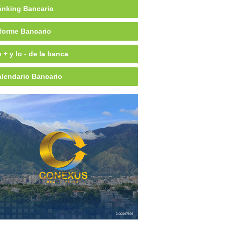
nking Bancario
forme Bancario
 + y lo - de la banca
lendario Bancario