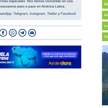
nformes especiales. Nos hemos convertido en una
Rá
y avanzamos paso a paso en América Latina.
hatsApp
,
Telegram
,
Instagram
,
Twitter
y
Facebook
In
Lo
Ca