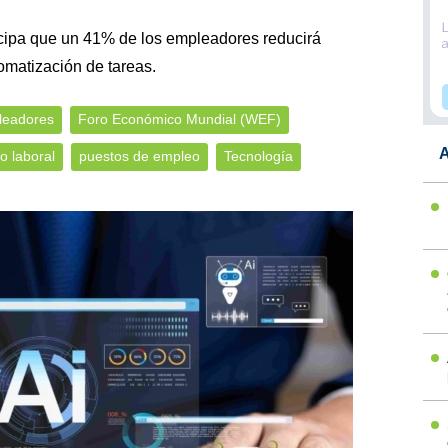
cipa que un 41% de los empleadores reducirá
tomatización de tareas.
leadores
Foro Económico Mundial (WEF)
A
 laboral
puestos de empleo
Tecnología