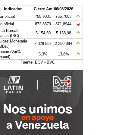
Indicador
Cierre Ant
06/08/2026
ar oficial
755.9001
756.7083
o oficial
872,8379
871,8944
ice Bursátil
5.154,60
5.158,98
acas (IBC)
uidez Monetaria
2.328.582
2.390.884
MBs.)
lación (Var%
6,3%
13,8%
nsual)
Fuente: BCV - BVC