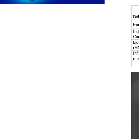
Dól
Eur
Índ
Car
Liq
(M
Inf
me