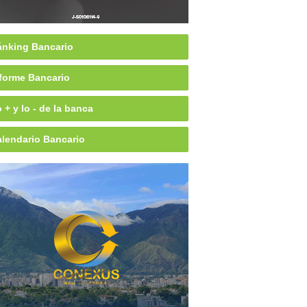
nking Bancario
forme Bancario
 + y lo - de la banca
lendario Bancario