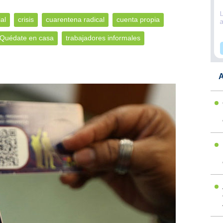
al
crisis
cuarentena radical
cuenta propia
Quédate en casa
trabajadores informales
A