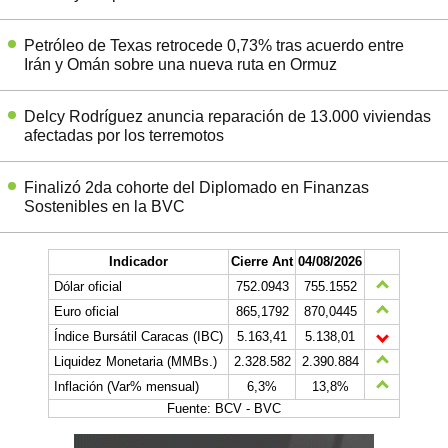
Petróleo de Texas retrocede 0,73% tras acuerdo entre
Irán y Omán sobre una nueva ruta en Ormuz
Delcy Rodríguez anuncia reparación de 13.000 viviendas
afectadas por los terremotos
Finalizó 2da cohorte del Diplomado en Finanzas
Sostenibles en la BVC
Indicador
Cierre Ant
04/08/2026
Dólar oficial
752.0943
755.1552
Euro oficial
865,1792
870,0445
Índice Bursátil Caracas (IBC)
5.163,41
5.138,01
Liquidez Monetaria (MMBs.)
2.328.582
2.390.884
Inflación (Var% mensual)
6,3%
13,8%
Fuente: BCV - BVC