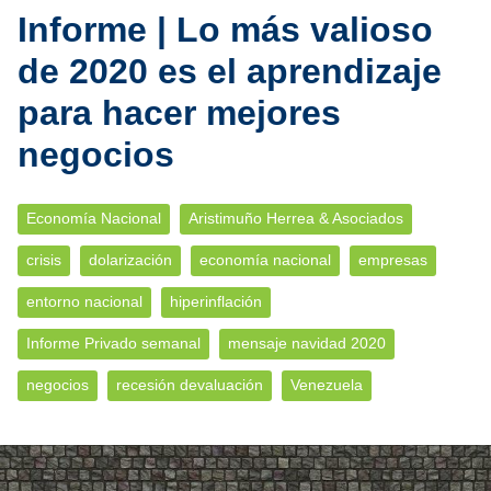
Informe | Lo más valioso
de 2020 es el aprendizaje
para hacer mejores
negocios
Economía Nacional
Aristimuño Herrea & Asociados
crisis
dolarización
economía nacional
empresas
entorno nacional
hiperinflación
Informe Privado semanal
mensaje navidad 2020
negocios
recesión devaluación
Venezuela