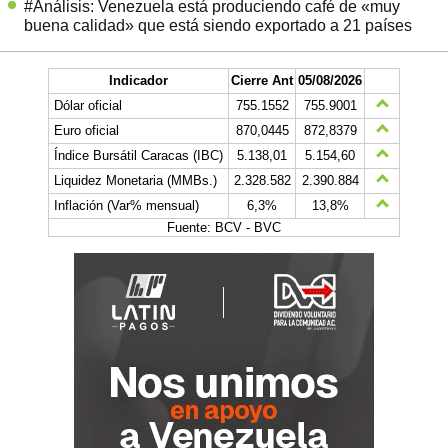
#Análisis: Venezuela está produciendo café de «muy
buena calidad» que está siendo exportado a 21 países
Indicador
Cierre Ant
05/08/2026
Dólar oficial
755.1552
755.9001
Euro oficial
870,0445
872,8379
Índice Bursátil Caracas (IBC)
5.138,01
5.154,60
Liquidez Monetaria (MMBs.)
2.328.582
2.390.884
Inflación (Var% mensual)
6,3%
13,8%
Fuente: BCV - BVC