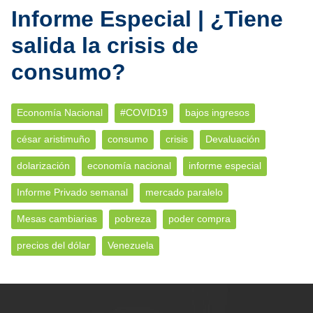
Informe Especial | ¿Tiene
salida la crisis de
consumo?
Economía Nacional
#COVID19
bajos ingresos
césar aristimuño
consumo
crisis
Devaluación
dolarización
economía nacional
informe especial
Informe Privado semanal
mercado paralelo
Mesas cambiarias
pobreza
poder compra
precios del dólar
Venezuela