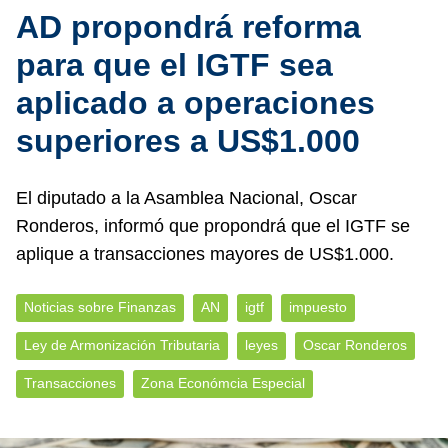
AD propondrá reforma
para que el IGTF sea
aplicado a operaciones
superiores a US$1.000
El diputado a la Asamblea Nacional, Oscar
Ronderos, informó que propondrá que el IGTF se
aplique a transacciones mayores de US$1.000.
Noticias sobre Finanzas
AN
igtf
impuesto
Ley de Armonización Tributaria
leyes
Oscar Ronderos
Transacciones
Zona Económcia Especial