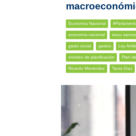
macroeconómi
Economía Nacional
#Parlament
economía nacional
eeuu sancio
gasto social
gastos
Ley Anti
ministro de planificación
Plan de
Ricardo Menéndez
Tania Díaz