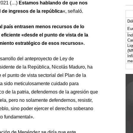
 2021 (…)
Estamos hablando de que nos
 de ingresos de la república
«, señaló.
Dól
 al país entrasen menos recursos de lo
Eur
eficiente «desde el punto de vista de la
Índ
Car
miento estratégico de esos recursos».
Liq
(M
Inf
arrollo del anteproyecto de Ley de
me
esidente de la República, Nicolás Maduro, ha
el punto de vista sectorial del Plan de la
 ha sido meticulosamente cuidado para
ico de la patria, defendernos de la agresión que
la, pero no solamente defendernos, resistir,
eblo, sino poder ejercer el derecho soberano
to fundamental».
ración de Menéndez se diría que este