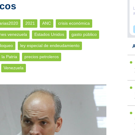
cos
arias2020
2021
ANC
crisis económica
nes venezuela
Estados Unidos
gasto público
bloqueo
ley especial de endeudamiento
A
 la Patria
precios petroleros
Venezuela