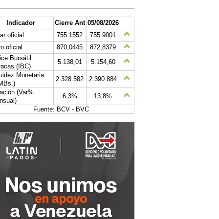
Indicador
Cierre Ant
05/08/2026
ar oficial
755.1552
755.9001
o oficial
870,0445
872,8379
ice Bursátil
5.138,01
5.154,60
acas (IBC)
uidez Monetaria
2.328.582
2.390.884
MBs.)
lación (Var%
6,3%
13,8%
nsual)
Fuente: BCV - BVC