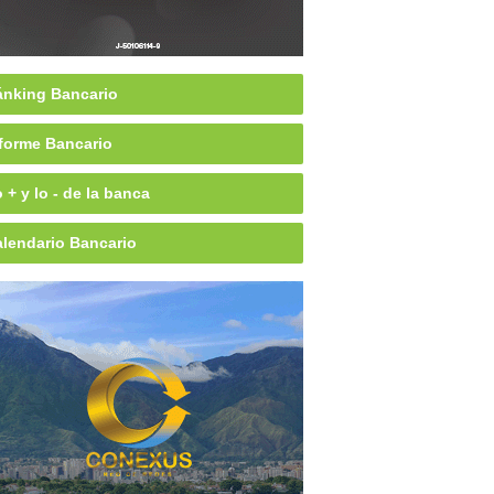
nking Bancario
forme Bancario
 + y lo - de la banca
lendario Bancario