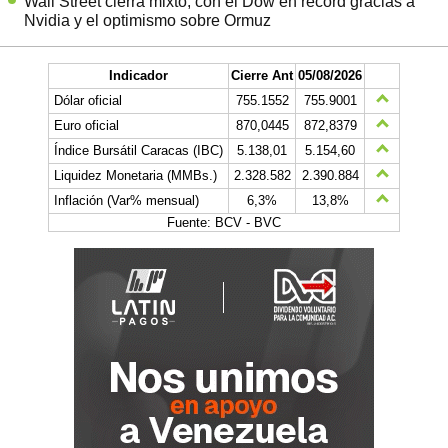
Wall Street cierra mixto, con el Dow en récord gracias a
Nvidia y el optimismo sobre Ormuz
Indicador
Cierre Ant
05/08/2026
Dólar oficial
755.1552
755.9001
Euro oficial
870,0445
872,8379
Índice Bursátil Caracas (IBC)
5.138,01
5.154,60
Liquidez Monetaria (MMBs.)
2.328.582
2.390.884
Inflación (Var% mensual)
6,3%
13,8%
Fuente: BCV - BVC