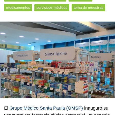
medicamentos
servicioos médicos
toma de muestras
El
Grupo Médico Santa Paula (GMSP)
inauguró su