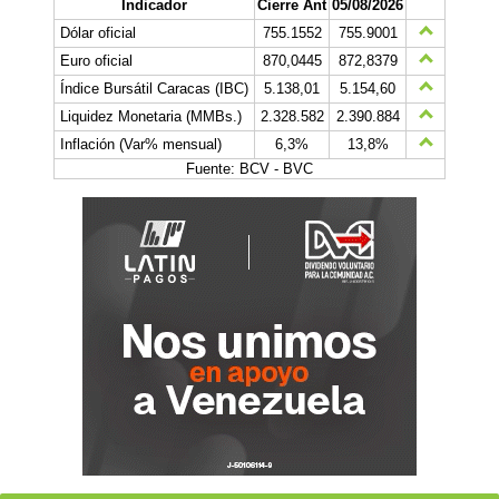
Indicador
Cierre Ant
05/08/2026
Dólar oficial
755.1552
755.9001
Euro oficial
870,0445
872,8379
Índice Bursátil Caracas (IBC)
5.138,01
5.154,60
Liquidez Monetaria (MMBs.)
2.328.582
2.390.884
Inflación (Var% mensual)
6,3%
13,8%
Fuente: BCV - BVC