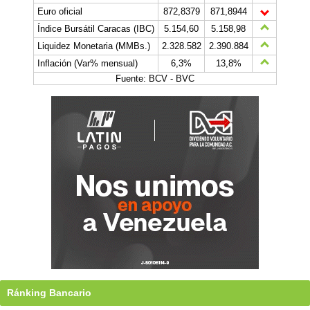
Euro oficial
872,8379
871,8944
Índice Bursátil Caracas (IBC)
5.154,60
5.158,98
Liquidez Monetaria (MMBs.)
2.328.582
2.390.884
Inflación (Var% mensual)
6,3%
13,8%
Fuente: BCV - BVC
Ránking Bancario