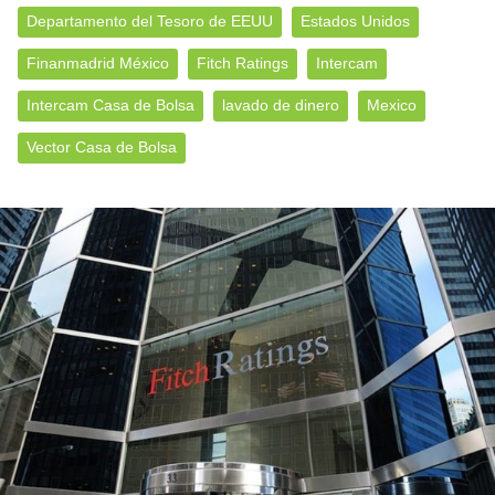
Departamento del Tesoro de EEUU
Estados Unidos
Finanmadrid México
Fitch Ratings
Intercam
Intercam Casa de Bolsa
lavado de dinero
Mexico
Vector Casa de Bolsa