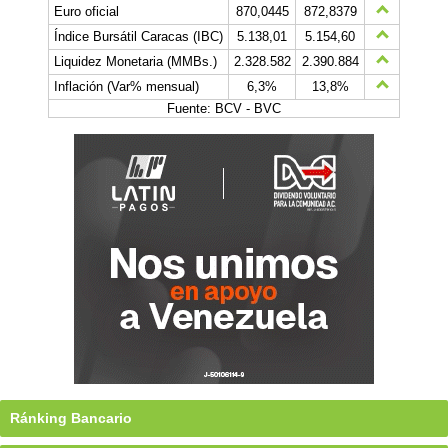
Euro oficial
870,0445
872,8379
Índice Bursátil Caracas (IBC)
5.138,01
5.154,60
Liquidez Monetaria (MMBs.)
2.328.582
2.390.884
Inflación (Var% mensual)
6,3%
13,8%
Fuente: BCV - BVC
Ránking Bancario