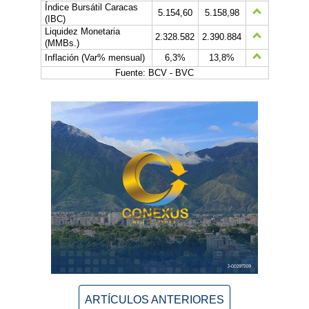
Índice Bursátil Caracas
5.154,60
5.158,98
(IBC)
Liquidez Monetaria
2.328.582
2.390.884
(MMBs.)
Inflación (Var% mensual)
6,3%
13,8%
Fuente: BCV - BVC
ARTÍCULOS ANTERIORES