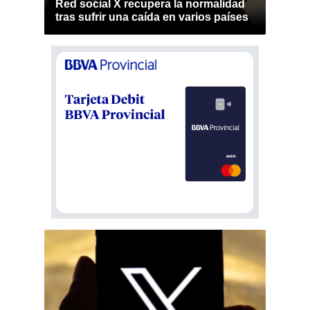
Red social X recupera la normalidad
tras sufrir una caída en varios países