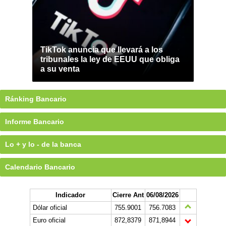
TikTok anuncia que llevará a los
tribunales la ley de EEUU que obliga
a su venta
Ránking Bancario
Informe Bancario
Lo + y lo - de la banca
Calendario Bancario
Indicador
Cierre Ant
06/08/2026
Dólar oficial
755.9001
756.7083
Euro oficial
872,8379
871,8944