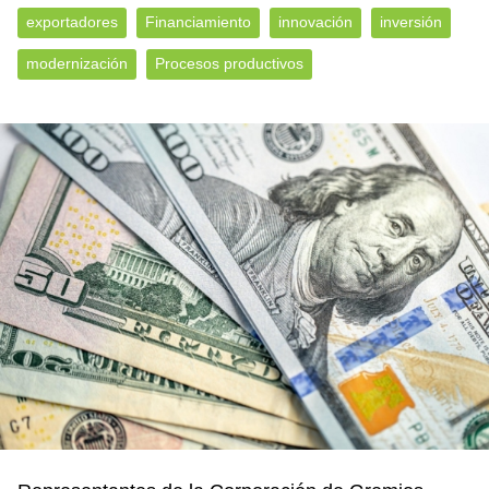
exportadores
Financiamiento
innovación
inversión
modernización
Procesos productivos