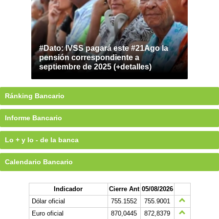
#Dato: IVSS pagará este #21Ago la
pensión correspondiente a
septiembre de 2025 (+detalles)
Ránking Bancario
Informe Bancario
Lo + y lo - de la banca
Calendario Bancario
Indicador
Cierre Ant
05/08/2026
Dólar oficial
755.1552
755.9001
Euro oficial
870,0445
872,8379