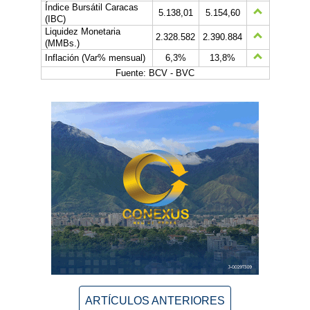
Índice Bursátil Caracas
5.138,01
5.154,60
(IBC)
Liquidez Monetaria
2.328.582
2.390.884
(MMBs.)
Inflación (Var% mensual)
6,3%
13,8%
Fuente: BCV - BVC
ARTÍCULOS ANTERIORES