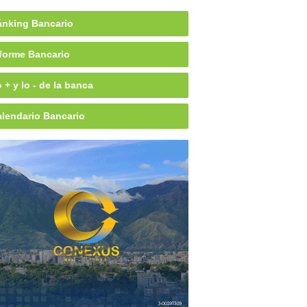
nking Bancario
forme Bancario
 + y lo - de la banca
lendario Bancario