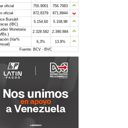
ar oficial
755.9001
756.7083
o oficial
872,8379
871,8944
ice Bursátil
5.154,60
5.158,98
acas (IBC)
uidez Monetaria
2.328.582
2.390.884
MBs.)
lación (Var%
6,3%
13,8%
nsual)
Fuente: BCV - BVC