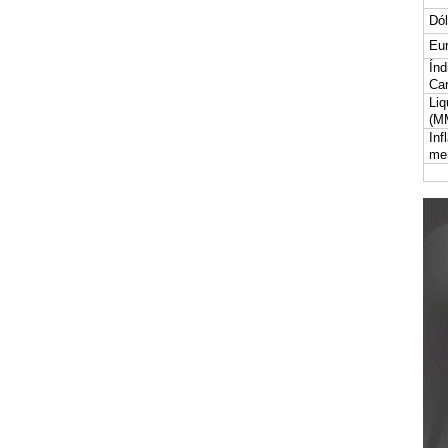
Dól
Eur
Índ
Car
Liq
(M
Inf
me