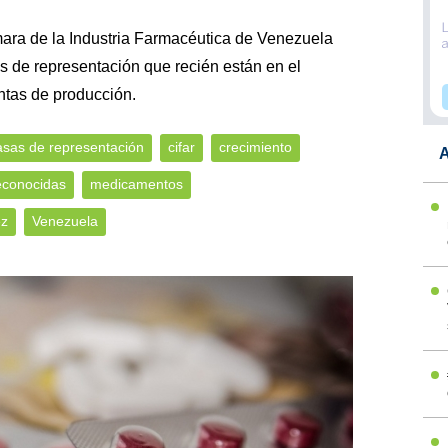
mara de la Industria Farmacéutica de Venezuela
s de representación que recién están en el
ntas de producción.
sas de representación
cifar
crecimiento
A
econocidas
medicamentos
ez
Venezuela