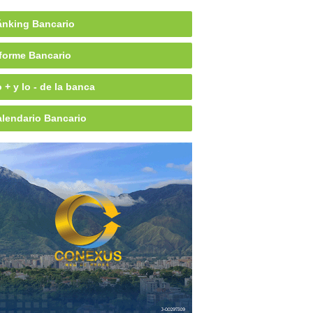
nking Bancario
forme Bancario
 + y lo - de la banca
lendario Bancario