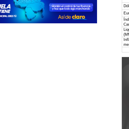
Dól
Eur
Índ
Car
Liq
(M
Inf
me