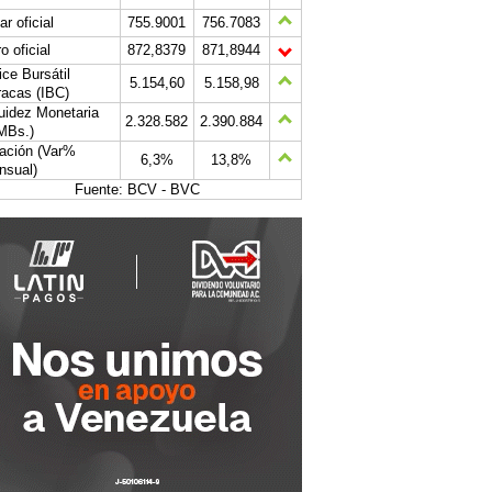
ar oficial
755.9001
756.7083
o oficial
872,8379
871,8944
ice Bursátil
5.154,60
5.158,98
acas (IBC)
uidez Monetaria
2.328.582
2.390.884
MBs.)
lación (Var%
6,3%
13,8%
nsual)
Fuente: BCV - BVC