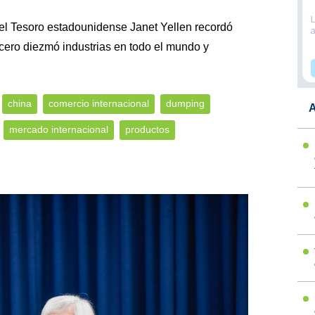
 del Tesoro estadounidense Janet Yellen recordó
cero diezmó industrias en todo el mundo y
china
comercio internacional
dumping
A
mercado internacional
productos