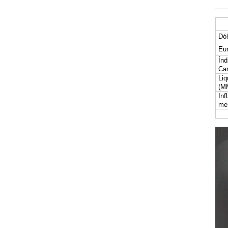
Dól
Eur
Índ
Car
Liq
(M
Inf
me