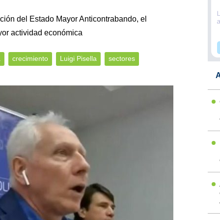
ación del Estado Mayor Anticontrabando, el
ayor actividad económica
a
crecimiento
Luigi Pisella
sectores
A