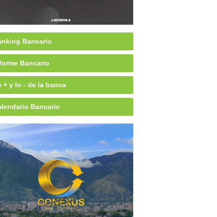
nking Bancario
forme Bancario
 + y lo - de la banca
lendario Bancario