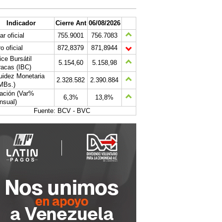
Indicador
Cierre Ant
06/08/2026
ar oficial
755.9001
756.7083
o oficial
872,8379
871,8944
ice Bursátil
5.154,60
5.158,98
acas (IBC)
uidez Monetaria
2.328.582
2.390.884
MBs.)
lación (Var%
6,3%
13,8%
nsual)
Fuente: BCV - BVC