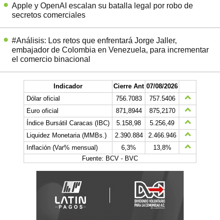
Apple y OpenAI escalan su batalla legal por robo de
secretos comerciales
#Análisis: Los retos que enfrentará Jorge Jaller,
embajador de Colombia en Venezuela, para incrementar
el comercio binacional
Indicador
Cierre Ant
07/08/2026
Dólar oficial
756.7083
757.5406
Euro oficial
871,8944
875,2170
Índice Bursátil Caracas (IBC)
5.158,98
5.256,49
Liquidez Monetaria (MMBs.)
2.390.884
2.466.946
Inflación (Var% mensual)
6,3%
13,8%
Fuente: BCV - BVC