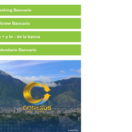
nking Bancario
forme Bancario
 + y lo - de la banca
lendario Bancario