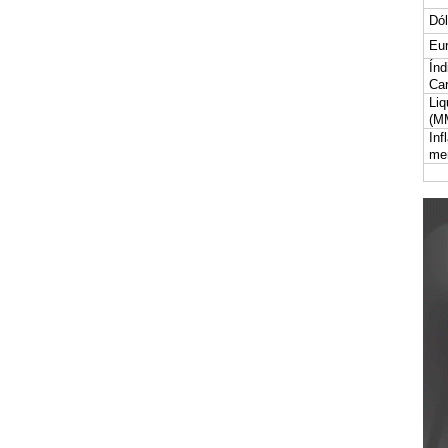
Dól
Eur
Índ
Car
Liq
(M
Inf
me