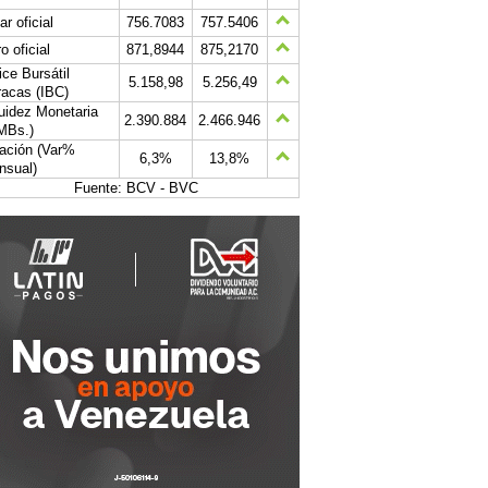
ar oficial
756.7083
757.5406
o oficial
871,8944
875,2170
ice Bursátil
5.158,98
5.256,49
acas (IBC)
uidez Monetaria
2.390.884
2.466.946
MBs.)
lación (Var%
6,3%
13,8%
nsual)
Fuente: BCV - BVC