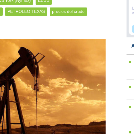
eva York (Nymex)
EEUU
)
PETRÓLEO TEXAS
precios del crudo
A