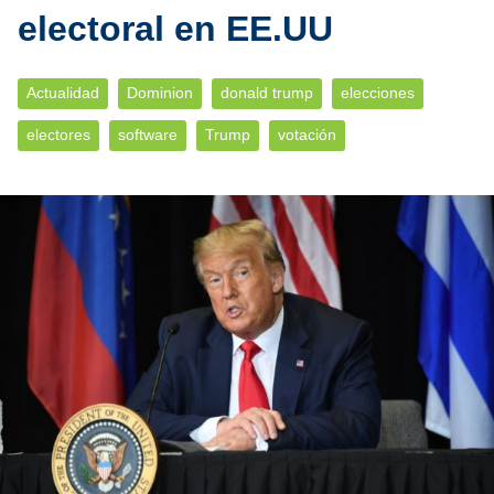
electoral en EE.UU
Actualidad
Dominion
donald trump
elecciones
electores
software
Trump
votación