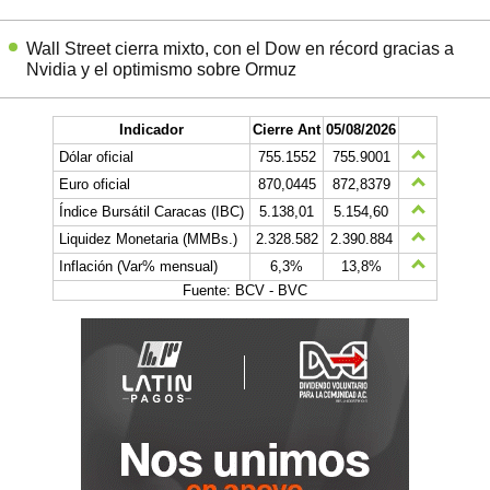
Wall Street cierra mixto, con el Dow en récord gracias a
Nvidia y el optimismo sobre Ormuz
Indicador
Cierre Ant
05/08/2026
Dólar oficial
755.1552
755.9001
Euro oficial
870,0445
872,8379
Índice Bursátil Caracas (IBC)
5.138,01
5.154,60
Liquidez Monetaria (MMBs.)
2.328.582
2.390.884
Inflación (Var% mensual)
6,3%
13,8%
Fuente: BCV - BVC