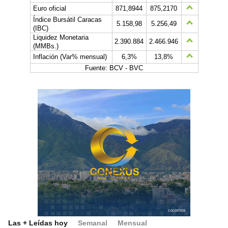
Euro oficial
871,8944
875,2170
Índice Bursátil Caracas
5.158,98
5.256,49
(IBC)
Liquidez Monetaria
2.390.884
2.466.946
(MMBs.)
Inflación (Var% mensual)
6,3%
13,8%
Fuente: BCV - BVC
Las + Leídas hoy
Semanal
Mensual