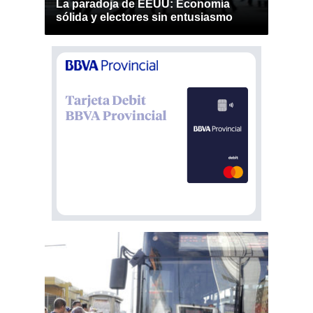
La paradoja de EEUU: Economía
sólida y electores sin entusiasmo