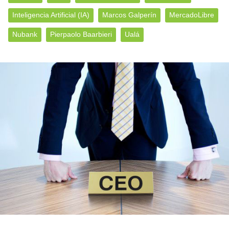
Inteligencia Artificial (IA)
Marcos Galperín
MercadoLibre
Nubank
Pierpaolo Baarbieri
Ualá