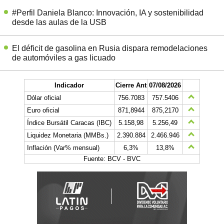
#Perfil Daniela Blanco: Innovación, IA y sostenibilidad
desde las aulas de la USB
El déficit de gasolina en Rusia dispara remodelaciones
de automóviles a gas licuado
Indicador
Cierre Ant
07/08/2026
Dólar oficial
756.7083
757.5406
Euro oficial
871,8944
875,2170
Índice Bursátil Caracas (IBC)
5.158,98
5.256,49
Liquidez Monetaria (MMBs.)
2.390.884
2.466.946
Inflación (Var% mensual)
6,3%
13,8%
Fuente: BCV - BVC