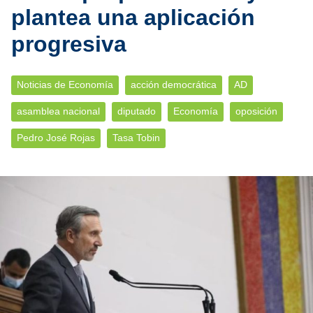
plantea una aplicación
progresiva
Noticias de Economía
acción democrática
AD
asamblea nacional
diputado
Economía
oposición
Pedro José Rojas
Tasa Tobin