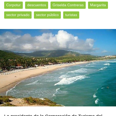
Corpotur
descuentos
Griselda Contreras
Margarita
sector privado
sector público
turistas