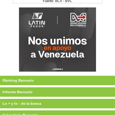
Fuente: BCV - BVC
Ránking Bancario
Informe Bancario
Lo + y lo - de la banca
Calendario Bancario