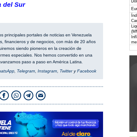
Dól
 del Sur
Eur
Índ
Car
Liq
(M
 principales portales de noticias en Venezuela
Inf
, financieros y de negocios, con más de 20 años
me
iremos siendo pioneros en la creación de
nformes especiales. Nos hemos convertido en una
y avanzamos paso a paso en América Latina.
hatsApp
,
Telegram
,
Instagram
,
Twitter
y
Facebook