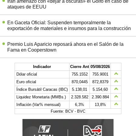
Irán amenazó con «dejar a oscuras» el Golfo en caso de
ataques de EEUU
En Gaceta Oficial: Suspenden temporalmente la
exportación de materiales e insumos para la construcción
Premio Luis Aparicio reposará ahora en el Salón de la
Fama en Cooperstown
Indicador
Cierre Ant
05/08/2026
Dólar oficial
755.1552
755.9001
Euro oficial
870,0445
872,8379
Índice Bursátil Caracas (IBC)
5.138,01
5.154,60
Liquidez Monetaria (MMBs.)
2.328.582
2.390.884
Inflación (Var% mensual)
6,3%
13,8%
Fuente: BCV - BVC