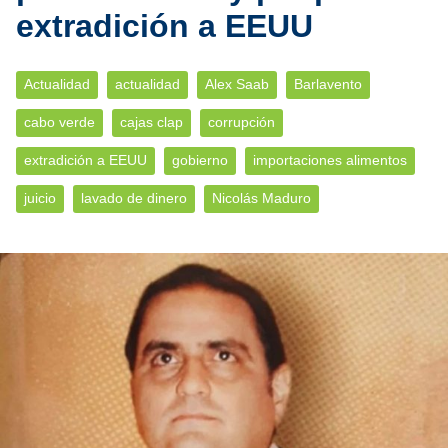
extradición a EEUU
Actualidad
actualidad
Alex Saab
Barlavento
cabo verde
cajas clap
corrupción
extradición a EEUU
gobierno
importaciones alimentos
juicio
lavado de dinero
Nicolás Maduro