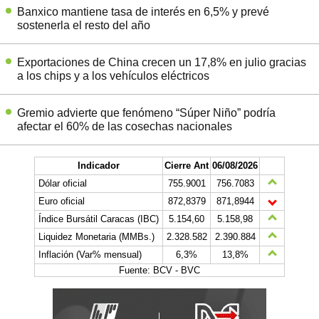
Banxico mantiene tasa de interés en 6,5% y prevé
sostenerla el resto del año
Exportaciones de China crecen un 17,8% en julio gracias
a los chips y a los vehículos eléctricos
Gremio advierte que fenómeno “Súper Niño” podría
afectar el 60% de las cosechas nacionales
Indicador
Cierre Ant
06/08/2026
Dólar oficial
755.9001
756.7083
Euro oficial
872,8379
871,8944
Índice Bursátil Caracas (IBC)
5.154,60
5.158,98
Liquidez Monetaria (MMBs.)
2.328.582
2.390.884
Inflación (Var% mensual)
6,3%
13,8%
Fuente: BCV - BVC