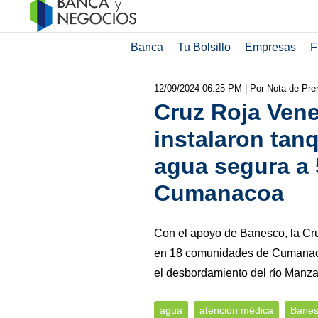
Banca
Tu Bolsillo
Empresas
F
12/09/2024 06:25 PM
| Por Nota de Pre
Cruz Roja Ven
instalaron tan
agua segura a 
Cumanacoa
Con el apoyo de Banesco, la Cru
en 18 comunidades de Cumanacoa
el desbordamiento del río Manza
agua
atención médica
Banes