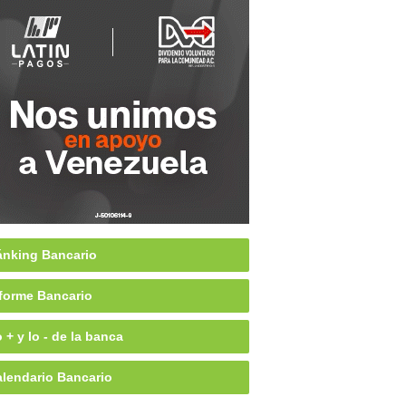
nking Bancario
forme Bancario
 + y lo - de la banca
lendario Bancario