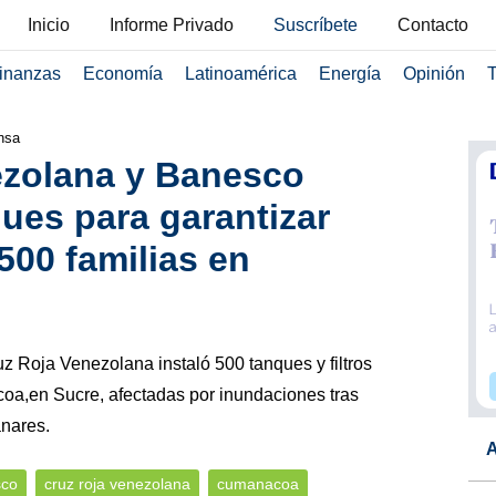
Inicio
Informe Privado
Suscríbete
Contacto
inanzas
Economía
Latinoamérica
Energía
Opinión
T
nsa
ezolana y Banesco
ques para garantizar
500 familias en
z Roja Venezolana instaló 500 tanques y filtros
,en Sucre, afectadas por inundaciones tras
nares.
A
co
cruz roja venezolana
cumanacoa