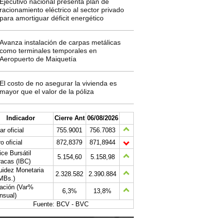
Ejecutivo nacional presenta plan de
racionamiento eléctrico al sector privado
para amortiguar déficit energético
Avanza instalación de carpas metálicas
como terminales temporales en
Aeropuerto de Maiquetía
El costo de no asegurar la vivienda es
mayor que el valor de la póliza
Indicador
Cierre Ant
06/08/2026
ar oficial
755.9001
756.7083
o oficial
872,8379
871,8944
ice Bursátil
5.154,60
5.158,98
acas (IBC)
uidez Monetaria
2.328.582
2.390.884
MBs.)
lación (Var%
6,3%
13,8%
nsual)
Fuente: BCV - BVC