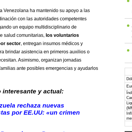
oja Venezolana ha mantenido su apoyo a las
inación con las autoridades competentes
ando un equipo multidisciplinario de
e salud comunitarias,
los voluntarios
or sector
, entregan insumos médicos y
ra brindar asistencia en primeros auxilios o
ecesitan. Asimismo, organizan jornadas
 familias ante posibles emergencias y ayudarlos
Dól
Eur
interesante y actual:
Índ
Car
Liq
zuela rechaza nuevas
(M
tas por EE.UU: «un crimen
Inf
me