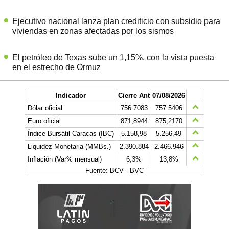
Ejecutivo nacional lanza plan crediticio con subsidio para
viviendas en zonas afectadas por los sismos
El petróleo de Texas sube un 1,15%, con la vista puesta
en el estrecho de Ormuz
Indicador
Cierre Ant
07/08/2026
Dólar oficial
756.7083
757.5406
Euro oficial
871,8944
875,2170
Índice Bursátil Caracas (IBC)
5.158,98
5.256,49
Liquidez Monetaria (MMBs.)
2.390.884
2.466.946
Inflación (Var% mensual)
6,3%
13,8%
Fuente: BCV - BVC