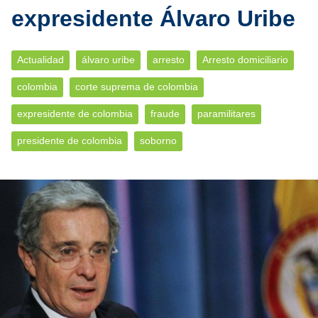
expresidente Álvaro Uribe
Actualidad
álvaro uribe
arresto
Arresto domiciliario
colombia
corte suprema de colombia
expresidente de colombia
fraude
paramilitares
presidente de colombia
soborno