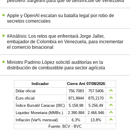
petrolero Sargeant para que se desvincule de Venezuela
Apple y OpenAI escalan su batalla legal por robo de
secretos comerciales
#Análisis: Los retos que enfrentará Jorge Jaller,
embajador de Colombia en Venezuela, para incrementar
el comercio binacional
Ministro Padrino López solicitó auditorías en la
distribución de combustible para sector agrícola
Indicador
Cierre Ant
07/08/2026
Dólar oficial
756.7083
757.5406
Euro oficial
871,8944
875,2170
Índice Bursátil Caracas (IBC)
5.158,98
5.256,49
Liquidez Monetaria (MMBs.)
2.390.884
2.466.946
Inflación (Var% mensual)
6,3%
13,8%
Fuente: BCV - BVC