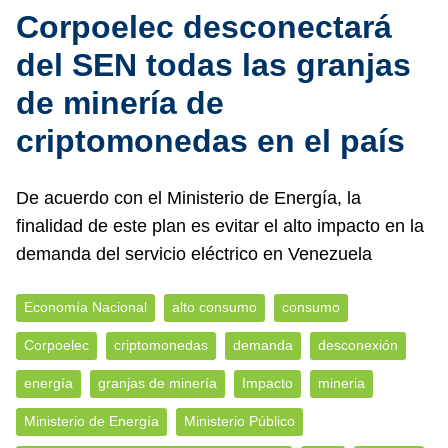
Corpoelec desconectará
del SEN todas las granjas
de minería de
criptomonedas en el país
De acuerdo con el Ministerio de Energía, la
finalidad de este plan es evitar el alto impacto en la
demanda del servicio eléctrico en Venezuela
Economía Nacional
alto consumo
consumo
Corpoelec
criptomonedas
demanda
desconexión
energía
granjas de minería
Impacto
mineria
Ministerio de Energía
Ministerio Público