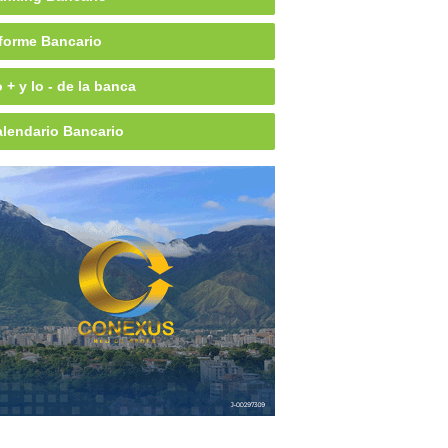
forme Bancario
 + y lo - de la banca
lendario Bancario