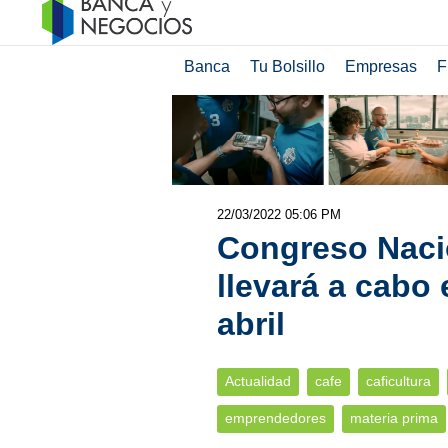
Banca
Tu Bolsillo
Empresas
F
22/03/2022 05:06 PM
Congreso Nacio
llevará a cabo
abril
Actualidad
cafe
caficultura
emprendedores
materia prima