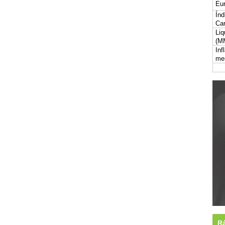
Eur
Índ
Car
Liq
(M
Inf
me
Rá