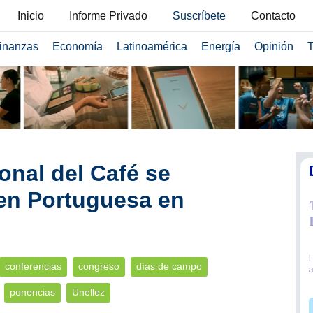
Inicio
Informe Privado
Suscríbete
Contacto
inanzas
Economía
Latinoamérica
Energía
Opinión
T
nal del Café se
 en Portuguesa en
conferencias
congreso
días de campo
ponencias
Unellez