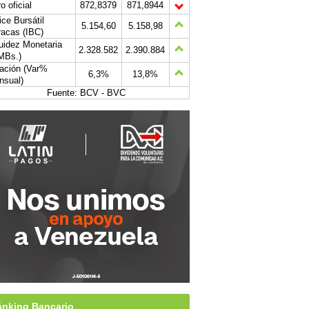
o oficial
872,8379
871,8944
ice Bursátil
5.154,60
5.158,98
acas (IBC)
uidez Monetaria
2.328.582
2.390.884
MBs.)
lación (Var%
6,3%
13,8%
nsual)
Fuente: BCV - BVC
nking Bancario