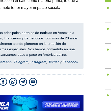
os con el café como materia prima, lo que a
romete tener mayor impacto social».
 principales portales de noticias en Venezuela
, financieros y de negocios, con más de 20 años
iremos siendo pioneros en la creación de
nformes especiales. Nos hemos convertido en una
y avanzamos paso a paso en América Latina.
hatsApp
,
Telegram
,
Instagram
,
Twitter
y
Facebook