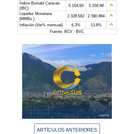
Índice Bursátil Caracas
5.154,60
5.158,98
(IBC)
Liquidez Monetaria
2.328.582
2.390.884
(MMBs.)
Inflación (Var% mensual)
6,3%
13,8%
Fuente: BCV - BVC
ARTÍCULOS ANTERIORES