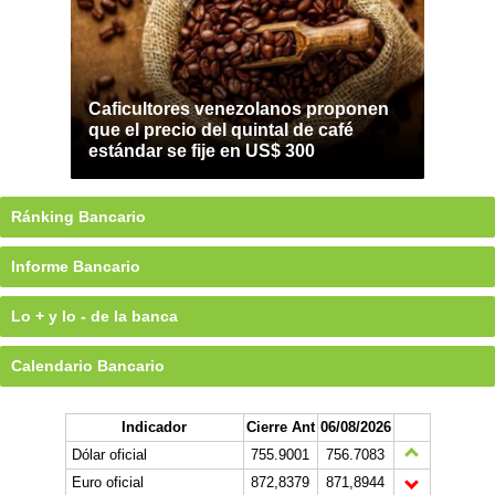
Caficultores venezolanos proponen
que el precio del quintal de café
estándar se fije en US$ 300
Ránking Bancario
Informe Bancario
Lo + y lo - de la banca
Calendario Bancario
Indicador
Cierre Ant
06/08/2026
Dólar oficial
755.9001
756.7083
Euro oficial
872,8379
871,8944