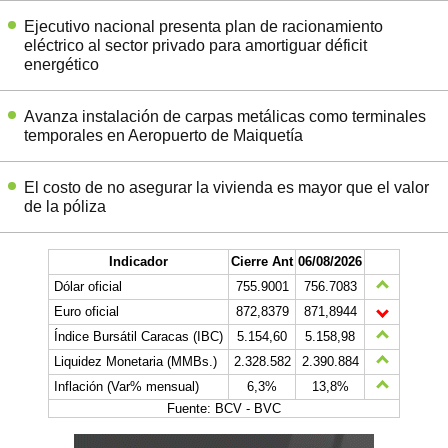
Ejecutivo nacional presenta plan de racionamiento
eléctrico al sector privado para amortiguar déficit
energético
Avanza instalación de carpas metálicas como terminales
temporales en Aeropuerto de Maiquetía
El costo de no asegurar la vivienda es mayor que el valor
de la póliza
Indicador
Cierre Ant
06/08/2026
Dólar oficial
755.9001
756.7083
Euro oficial
872,8379
871,8944
Índice Bursátil Caracas (IBC)
5.154,60
5.158,98
Liquidez Monetaria (MMBs.)
2.328.582
2.390.884
Inflación (Var% mensual)
6,3%
13,8%
Fuente: BCV - BVC