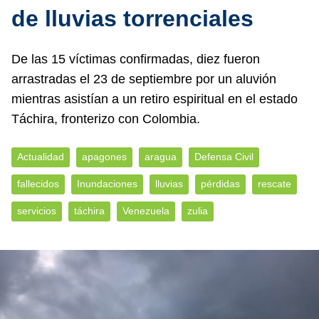
de lluvias torrenciales
De las 15 víctimas confirmadas, diez fueron
arrastradas el 23 de septiembre por un aluvión
mientras asistían a un retiro espiritual en el estado
Táchira, fronterizo con Colombia.
Actualidad
apagones
aragua
Defensa Civil
fallecidos
Inundaciones
lluvias
pérdidas
rescate
servicios
táchira
Venezuela
zulia