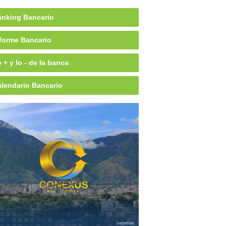
nking Bancario
forme Bancario
 + y lo - de la banca
lendario Bancario