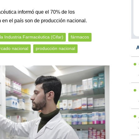
céutica informó que el 70% de los
n el país son de producción nacional.
a Industria Farmacéutica (Cifar)
fármacos
A
cado nacional
producción nacional