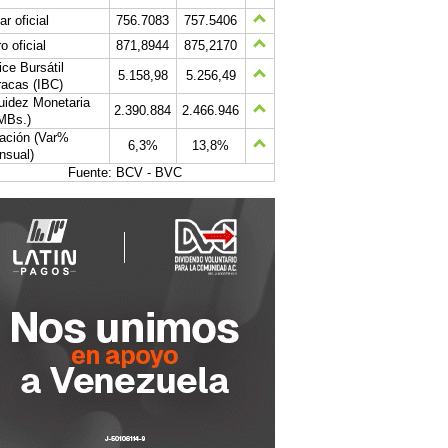
ar oficial
756.7083
757.5406
o oficial
871,8944
875,2170
ice Bursátil
5.158,98
5.256,49
acas (IBC)
uidez Monetaria
2.390.884
2.466.946
MBs.)
lación (Var%
6,3%
13,8%
nsual)
Fuente: BCV - BVC