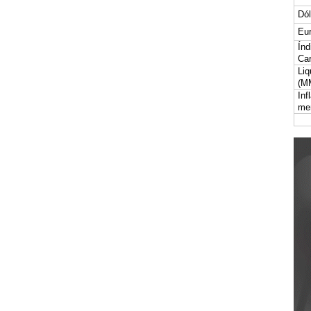
Dól
Eur
Índ
Car
Liq
(M
Inf
me