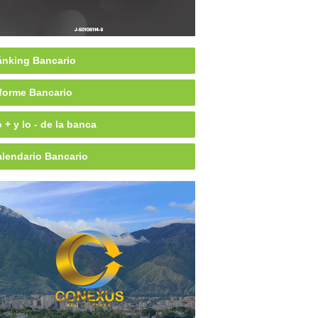
nking Bancario
forme Bancario
 + y lo - de la banca
lendario Bancario