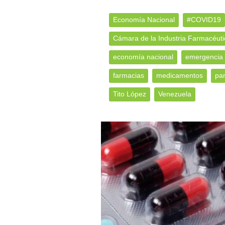
Economía Nacional
#COVID19
Cámara de la Industria Farmacéuti
economía nacional
emergencia 
farmacias
medicamentos
pa
Tito López
Venezuela