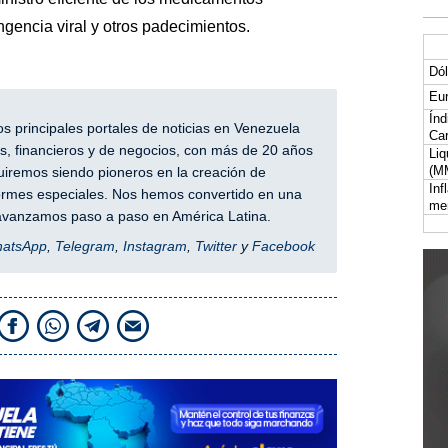
ngencia viral y otros padecimientos.
Dól
Eur
Índ
 principales portales de noticias en Venezuela
Car
, financieros y de negocios, con más de 20 años
Liq
(M
iremos siendo pioneros en la creación de
Inf
nformes especiales. Nos hemos convertido en una
me
y avanzamos paso a paso en América Latina.
hatsApp
,
Telegram
,
Instagram
,
Twitter
y
Facebook