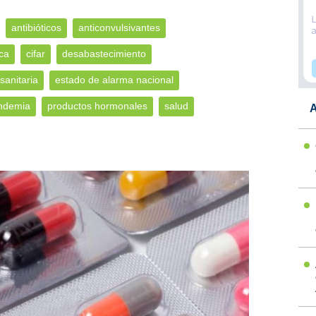
antibióticos
anticonvulsivantes
ca
cifar
desabastecimiento
sanitaria
estado de alarma nacional
ndemia
productos hormonales
salud
A