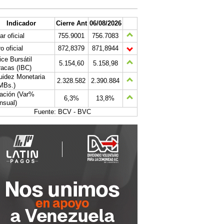
Indicador
Cierre Ant
06/08/2026
ar oficial
755.9001
756.7083
o oficial
872,8379
871,8944
ice Bursátil
5.154,60
5.158,98
acas (IBC)
uidez Monetaria
2.328.582
2.390.884
MBs.)
lación (Var%
6,3%
13,8%
nsual)
Fuente: BCV - BVC