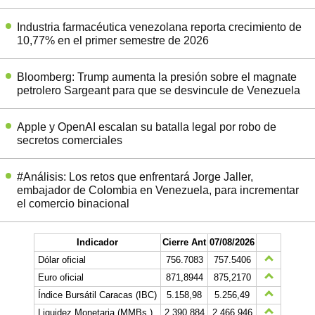
Industria farmacéutica venezolana reporta crecimiento de
10,77% en el primer semestre de 2026
Bloomberg: Trump aumenta la presión sobre el magnate
petrolero Sargeant para que se desvincule de Venezuela
Apple y OpenAI escalan su batalla legal por robo de
secretos comerciales
#Análisis: Los retos que enfrentará Jorge Jaller,
embajador de Colombia en Venezuela, para incrementar
el comercio binacional
Indicador
Cierre Ant
07/08/2026
Dólar oficial
756.7083
757.5406
Euro oficial
871,8944
875,2170
Índice Bursátil Caracas (IBC)
5.158,98
5.256,49
Liquidez Monetaria (MMBs.)
2.390.884
2.466.946