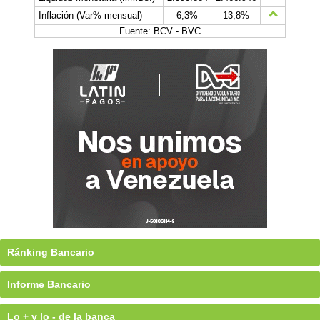
Inflación (Var% mensual)
6,3%
13,8%
Fuente: BCV - BVC
Ránking Bancario
Informe Bancario
Lo + y lo - de la banca