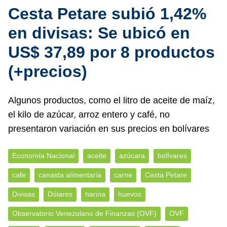
Cesta Petare subió 1,42%
en divisas: Se ubicó en
US$ 37,89 por 8 productos
(+precios)
Algunos productos, como el litro de aceite de maíz,
el kilo de azúcar, arroz entero y café, no
presentaron variación en sus precios en bolívares
Economía Nacional
aceite
azúcara
bolívares
cafe
canasta alimentaria
carne
Cesta Petare
Divisas
Dólares
harina
huevos
Observatorio Venezolano de Finanzas (OVF)
OVF