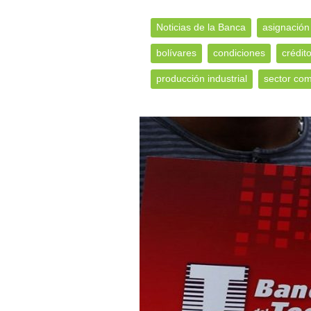
Noticias de la Banca
asignación
bolívares
condiciones
crédito
producción industrial
sector com