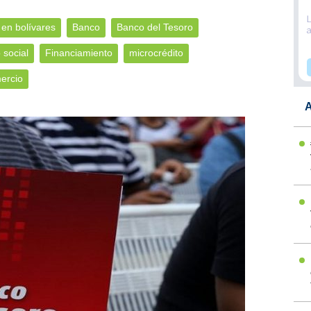
 en bolívares
Banco
Banco del Tesoro
 social
Financiamiento
microcrédito
ercio
A