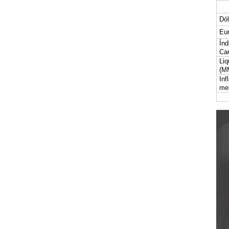
Dól
Eur
Índ
Car
Liq
(M
Inf
me