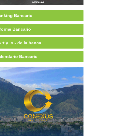
nking Bancario
forme Bancario
 + y lo - de la banca
lendario Bancario