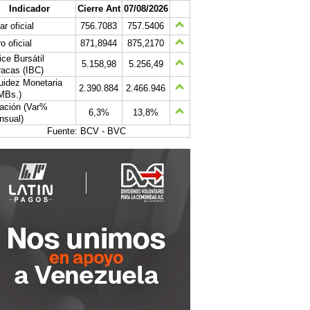
Indicador
Cierre Ant
07/08/2026
ar oficial
756.7083
757.5406
o oficial
871,8944
875,2170
ice Bursátil
5.158,98
5.256,49
acas (IBC)
uidez Monetaria
2.390.884
2.466.946
MBs.)
lación (Var%
6,3%
13,8%
nsual)
Fuente: BCV - BVC