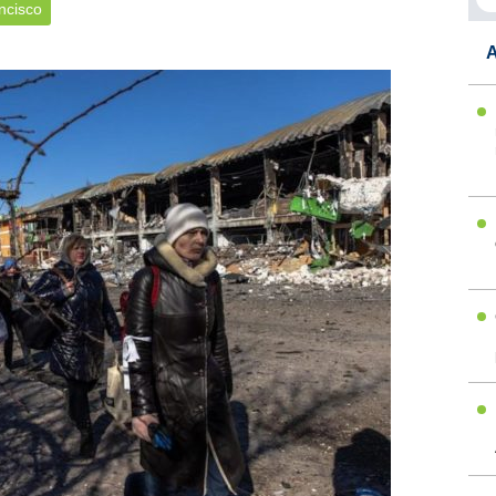
ncisco
A