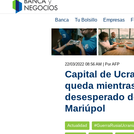
Banca
Tu Bolsillo
Empresas
F
22/03/2022 08:56 AM
| Por AFP
Capital de Ucr
queda mientra
desesperado de
Mariúpol
Actualidad
#GuerraRusiaUcrani