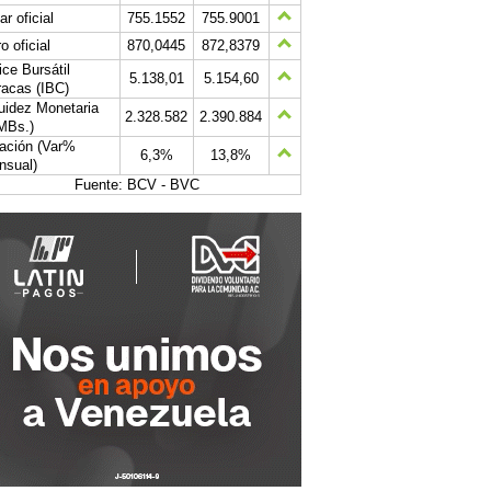
ar oficial
755.1552
755.9001
o oficial
870,0445
872,8379
ice Bursátil
5.138,01
5.154,60
acas (IBC)
uidez Monetaria
2.328.582
2.390.884
MBs.)
lación (Var%
6,3%
13,8%
nsual)
Fuente: BCV - BVC