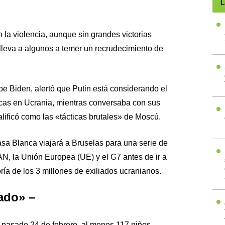
L
 la violencia, aunque sin grandes victorias
 lleva a algunos a temer un recrudecimiento de
e Biden, alertó que Putin está considerando el
cas en Ucrania, mientras conversaba con sus
lificó como las «tácticas brutales» de Moscú.
Casa Blanca viajará a Bruselas para una serie de
N, la Unión Europea (UE) y el G7 antes de ir a
ría de los 3 millones de exiliados ucranianos.
ado» –
el pasado 24 de febrero, al menos 117 niños