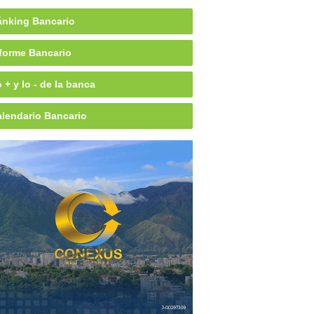
nking Bancario
forme Bancario
 + y lo - de la banca
lendario Bancario