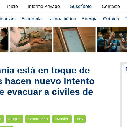
Inicio
Informe Privado
Suscríbete
Contacto
inanzas
Economía
Latinoamérica
Energía
Opinión
T
ania está en toque de
s hacen nuevo intento
 evacuar a civiles de
a
ataque
evacuación
invasión
kiev