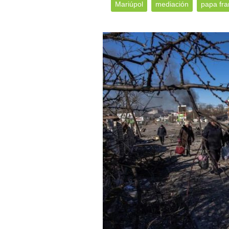
Mariúpol
mediación
papa fra