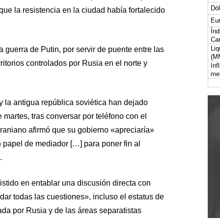
Dól
que la resistencia en la ciudad había fortalecido
Eur
Índ
Car
Liq
 guerra de Putin, por servir de puente entre las
(M
ritorios controlados por Rusia en el norte y
Inf
me
 la antigua república soviética han dejado
martes, tras conversar por teléfono con el
craniano afirmó que su gobierno «apreciaría»
papel de mediador […] para poner fin al
.
istido en entablar una discusión directa con
dar todas las cuestiones», incluso el estatus de
da por Rusia y de las áreas separatistas