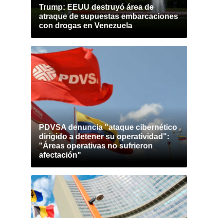
Trump: EEUU destruyó área de
atraque de supuestas embarcaciones
con drogas en Venezuela
PDVSA denuncia "ataque cibernético
dirigido a detener su operatividad":
"Áreas operativas no sufrieron
afectación"