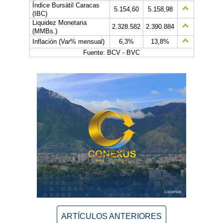
Índice Bursátil Caracas
5.154,60
5.158,98
(IBC)
Liquidez Monetaria
2.328.582
2.390.884
(MMBs.)
Inflación (Var% mensual)
6,3%
13,8%
Fuente: BCV - BVC
ARTÍCULOS ANTERIORES