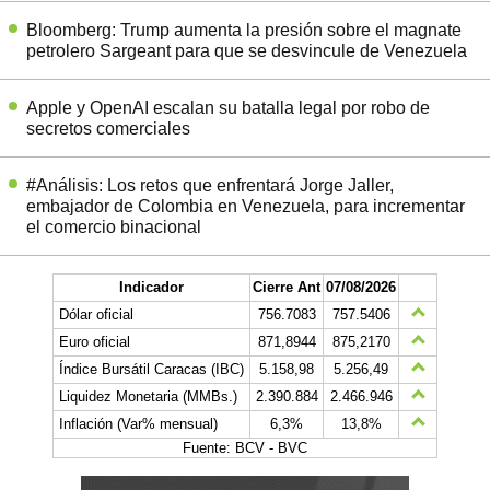
Bloomberg: Trump aumenta la presión sobre el magnate
petrolero Sargeant para que se desvincule de Venezuela
Apple y OpenAI escalan su batalla legal por robo de
secretos comerciales
#Análisis: Los retos que enfrentará Jorge Jaller,
embajador de Colombia en Venezuela, para incrementar
el comercio binacional
Indicador
Cierre Ant
07/08/2026
Dólar oficial
756.7083
757.5406
Euro oficial
871,8944
875,2170
Índice Bursátil Caracas (IBC)
5.158,98
5.256,49
Liquidez Monetaria (MMBs.)
2.390.884
2.466.946
Inflación (Var% mensual)
6,3%
13,8%
Fuente: BCV - BVC