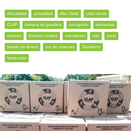
Actualidad
actualidad
Alex Saab
cabo verde
CLAP
compra de gasolina
corrupción
denuncias
entorno
Estados Unidos
extradición
irán
juicio
lavado de dinero
oro de reservas
Testaferro
Venezuela