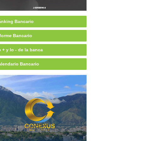
nking Bancario
forme Bancario
 + y lo - de la banca
lendario Bancario