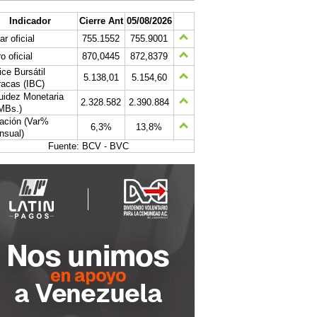
Indicador
Cierre Ant
05/08/2026
ar oficial
755.1552
755.9001
o oficial
870,0445
872,8379
ice Bursátil
5.138,01
5.154,60
acas (IBC)
uidez Monetaria
2.328.582
2.390.884
MBs.)
lación (Var%
6,3%
13,8%
nsual)
Fuente: BCV - BVC