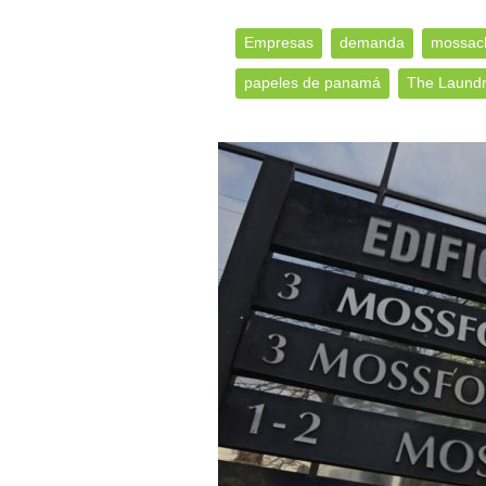
Empresas
demanda
mossack
papeles de panamá
The Laund