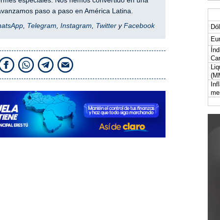
nformes especiales. Nos hemos convertido en una
y avanzamos paso a paso en América Latina.
hatsApp
,
Telegram
,
Instagram
,
Twitter
y
Facebook
Dól
Eur
Índ
Car
Liq
(M
Inf
me