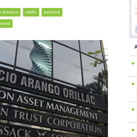
 fonseca
netflix
panamá
romat
A