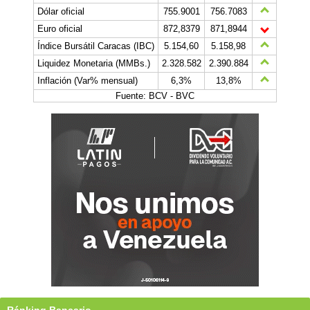
Dólar oficial
755.9001
756.7083
Euro oficial
872,8379
871,8944
Índice Bursátil Caracas (IBC)
5.154,60
5.158,98
Liquidez Monetaria (MMBs.)
2.328.582
2.390.884
Inflación (Var% mensual)
6,3%
13,8%
Fuente: BCV - BVC
Ránking Bancario