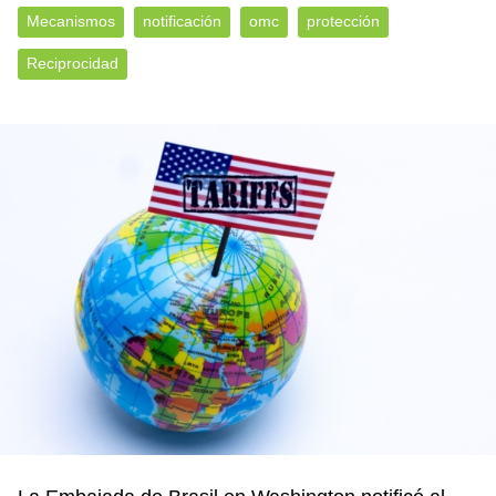
Mecanismos
notificación
omc
protección
Reciprocidad