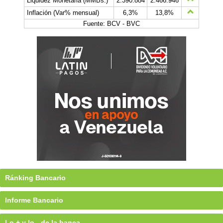
Liquidez Monetaria (MMBs.)
2.390.884
2.466.946
Inflación (Var% mensual)
6,3%
13,8%
Fuente: BCV - BVC
Ránking Bancario
Informe Bancario
Lo + y lo - de la banca