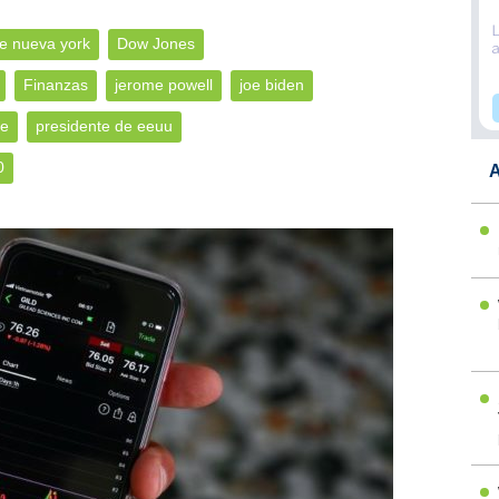
e nueva york
Dow Jones
Finanzas
jerome powell
joe biden
te
presidente de eeuu
0
A