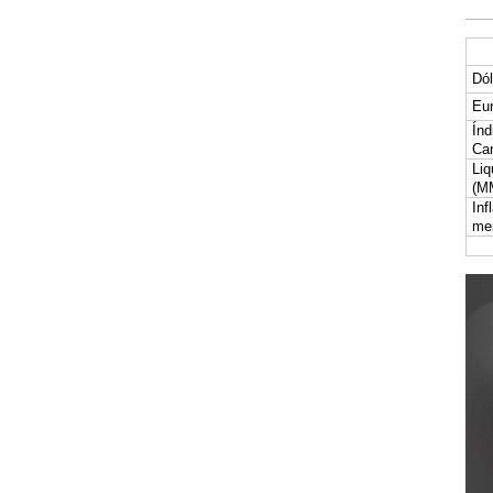
Dól
Eur
Índ
Car
Liq
(M
Inf
me