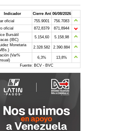
Indicador
Cierre Ant
06/08/2026
ar oficial
755.9001
756.7083
o oficial
872,8379
871,8944
ice Bursátil
5.154,60
5.158,98
acas (IBC)
uidez Monetaria
2.328.582
2.390.884
MBs.)
lación (Var%
6,3%
13,8%
nsual)
Fuente: BCV - BVC