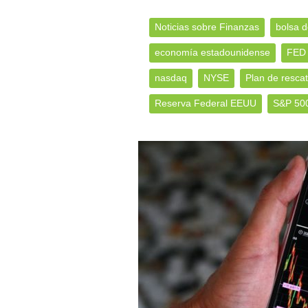
Noticias sobre Finanzas
bolsa d
economía estadounidense
FED
nasdaq
NYSE
Plan de resca
Reserva Federal EEUU
S&P 50