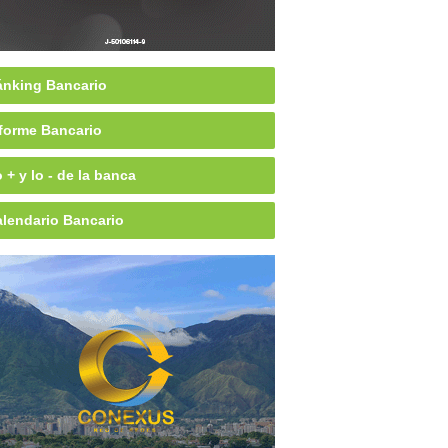
nking Bancario
forme Bancario
 + y lo - de la banca
lendario Bancario